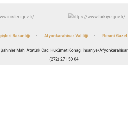
Dazkırı
Dinar
Emirdağ
Evciler
çişleri Bakanlığı
Afyonkarahisar Valiliği
Resmi Gazet
Şahinler Mah. Atatürk Cad. Hükümet Konağı İhsaniye/Afyonkarahisar
(272) 271 50 04