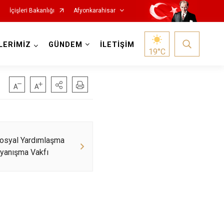
İçişleri Bakanlığı
Afyonkarahisar
LERİMİZ
GÜNDEM
İLETİŞİM
19
°C
Hocalar
Sosyal Yardımlaşma
yanışma Vakfı
İhsaniye
İscehisar
Kızılören
Sandıklı