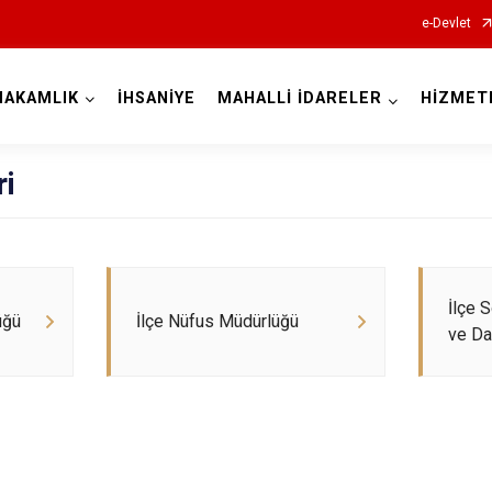
e-Devlet
MAKAMLIK
İHSANİYE
MAHALLİ İDARELER
HİZMET
Afyonkarahisar
ri
Başmakçı
İlçe 
üğü
İlçe Nüfus Müdürlüğü
ve Da
Bayat
Bolvadin
Çay
Çobanlar